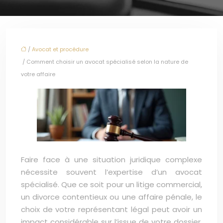
/
Avocat et procédure
/ Comment choisir un avocat spécialisé selon la nature de
votre affaire
Faire face à une situation juridique complexe
nécessite souvent l’expertise d’un avocat
spécialisé. Que ce soit pour un litige commercial,
un divorce contentieux ou une affaire pénale, le
choix de votre représentant légal peut avoir un
impact considérable sur l’issue de votre dossier.