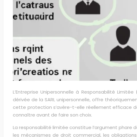
L’Entreprise Unipersonnelle à Responsabilité Limité
dérivée de la SARL unipersonnelle, offre théoriqueme
cette protection s’avère-t-elle réellement efficace 
connaître avant de faire son choix.
La responsabilité limitée constitue l’argument phare d
les mécanismes de droit commercial, les obligations 