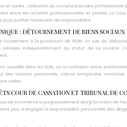
reux et variés : utilisation du compte bancaire professionn
aire entre les activités professionnelles et privées. La Cou
pour justifier l’extension de responsabilité.
UNIQUE : DÉTOURNEMENT DE BIENS SOCIAUX
e totalement à la protection de l’EURL. En cas de
détourn
ions pénales indépendamment du statut de sa société. C
ent.
t surveillé dans les EURL, où la confusion entre patrimoin
é pour des besoins personnels, même temporaire, constitue
ns civiles.
RÊTS COUR DE CASSATION ET TRIBUNAL DE 
naux de commerce a progressivement élargi la notion de faute
ésitent plus à engager la responsabilité personnelle des di