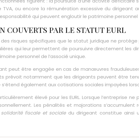
ctionnées figurent : la poursuite d’une activité déficitair
e TVA, ou encore la rémunération excessive du dirigeant au
responsabilité qui peuvent engloutir le patrimoine personnel 
N COUVERTS PAR LE STATUT EURL
t des risques spécifiques que le statut juridique ne protèg
ières qui leur permettent de poursuivre directement les di
imoine personnel de l’associé unique.
irigeant peut être engagée en cas de manœuvres frauduleuse
pôts prévoit notamment que les dirigeants peuvent être te
s’étend également aux cotisations sociales impayées lorsqu
culièrement élevé pour les EURL. Lorsque l’entreprise ne pa
rsonnellement. Les pénalités et majorations s’accumulent
a
solidarité fiscale et sociale
du dirigeant constitue ainsi