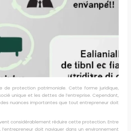
e de protection patrimoniale. Cette forme juridique,
socié unique et les dettes de l’entreprise. Cependant,
le des nuances importantes que tout entrepreneur doit
euvent considérablement réduire cette protection. Entre
s, l’entrepreneur doit naviguer dans un environnement