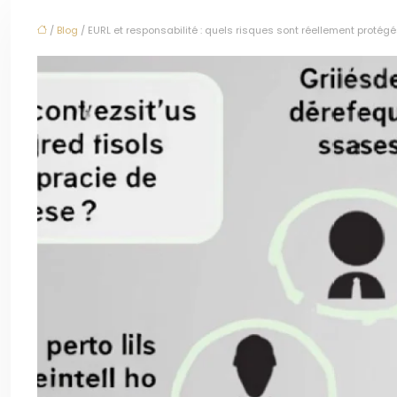
/
Blog
/ EURL et responsabilité : quels risques sont réellement protégé