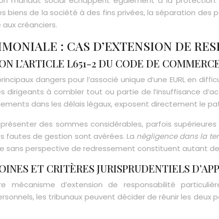
on mandat social échappent également à la protection. S
e des biens de la société à des fins privées, la séparation d
aux créanciers.
IMONIALE : CAS D’EXTENSION DE RE
ON L’ARTICLE L651-2 DU CODE DE COMMERC
rincipaux dangers pour l’associé unique d’une EURL en diffic
irigeants à combler tout ou partie de l’insuffisance d’act
ements dans les délais légaux, exposent directement le pat
présenter des sommes considérables, parfois supérieures au 
s fautes de gestion sont avérées. La
négligence dans la te
citaire sans perspective de redressement constituent autant 
INES ET CRITÈRES JURISPRUDENTIELS D’AP
 mécanisme d’extension de responsabilité particulière
personnels, les tribunaux peuvent décider de réunir les deu