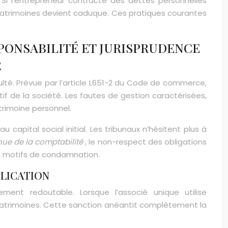
i l’entrepreneur contracte des dettes personnelles
es patrimoines devient caduque. Ces pratiques courantes
SPONSABILITÉ ET JURISPRUDENCE
E
ulté. Prévue par l’article L651-2 du Code de commerce,
if de la société. Les fautes de gestion caractérisées,
rimoine personnel.
capital social initial. Les tribunaux n’hésitent plus à
nue de la comptabilité
, le non-respect des obligations
de motifs de condamnation.
PLICATION
ment redoutable. Lorsque l’associé unique utilise
x patrimoines. Cette sanction anéantit complètement la