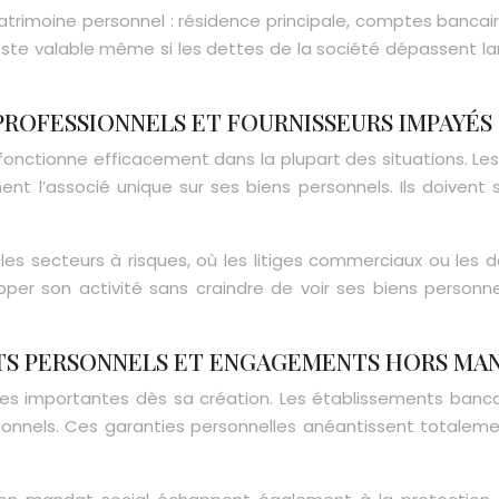
trimoine personnel : résidence principale, comptes bancaire
reste valable même si les dettes de la société dépassent la
PROFESSIONNELS ET FOURNISSEURS IMPAYÉS
n fonctionne efficacement dans la plupart des situations. Les
ent l’associé unique sur ses biens personnels. Ils doivent 
 les secteurs à risques, où les litiges commerciaux ou les
lopper son activité sans craindre de voir ses biens personn
TS PERSONNELS ET ENGAGEMENTS HORS MA
mites importantes dès sa création. Les établissements ba
nnels. Ces garanties personnelles anéantissent totalement