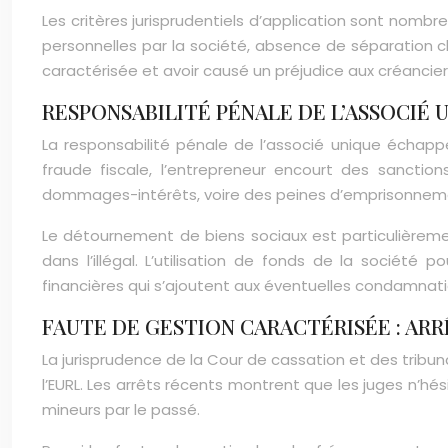
Les critères jurisprudentiels d’application sont nomb
personnelles par la société, absence de séparation cl
caractérisée et avoir causé un préjudice aux créanciers 
RESPONSABILITÉ PÉNALE DE L’ASSOCIÉ 
La responsabilité pénale de l’associé unique échapp
fraude fiscale, l’entrepreneur encourt des sanct
dommages-intérêts, voire des peines d’emprisonnem
Le détournement de biens sociaux est particulièremen
dans l’illégal. L’utilisation de fonds de la sociét
financières qui s’ajoutent aux éventuelles condamnatio
FAUTE DE GESTION CARACTÉRISÉE : AR
La jurisprudence de la Cour de cassation et des tribu
l’EURL. Les arrêts récents montrent que les juges n’h
mineurs par le passé.