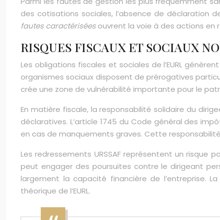
Parmi les fautes de gestion les plus fréquemment san
des cotisations sociales, l’absence de déclaration d
fautes caractérisées
ouvrent la voie à des actions en 
RISQUES FISCAUX ET SOCIAUX NO
Les obligations fiscales et sociales de l’EURL génèren
organismes sociaux disposent de prérogatives particul
crée une zone de vulnérabilité importante pour le patr
En matière fiscale, la responsabilité solidaire du d
déclaratives. L’article 1745 du Code général des im
en cas de manquements graves. Cette responsabilité 
Les redressements URSSAF représentent un risque parti
peut engager des poursuites contre le dirigeant pe
largement la capacité financière de l’entreprise. L
théorique de l’EURL.