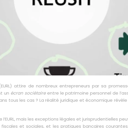
e (EURL) attire de nombreux entrepreneurs par sa promess
nt un
écran sociétaire
entre le patrimoine personnel de l’as
dans tous les cas ? La réalité juridique et économique révè
e l’EURL, mais les exceptions légales et jurisprudentielles p
fiscales et sociales, et les pratiques bancaires courante