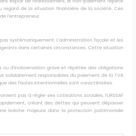
e sans espoir de redressement, le non-paiement répété
 regard de la situation financière de la société. Ces
de l’entrepreneur.
e pas systématiquement. L’administration fiscale et les
rigeants dans certaines circonstances. Cette situation
s ou d’inobservation grave et répétée des obligations
nus solidairement responsables du paiement de la TVA
e des fautes intentionnelles sont caractérisées.
rvient pas à régler ses cotisations sociales, l’URSSAF
 rapidement, créant des dettes qui peuvent dépasser
 une brèche majeure dans la protection patrimoniale