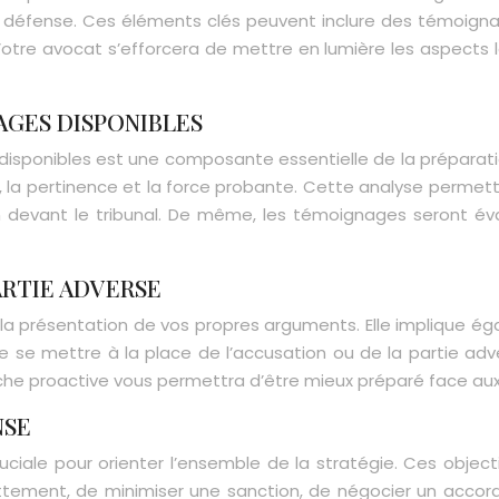
re défense. Ces éléments clés peuvent inclure des témoign
Votre avocat s’efforcera de mettre en lumière les aspects l
AGES DISPONIBLES
disponibles est une composante essentielle de la prépara
 la pertinence et la force probante. Cette analyse permettr
n devant le tribunal. De même, les témoignages seront éval
ARTIE ADVERSE
 la présentation de vos propres arguments. Elle implique é
 se mettre à la place de l’accusation ou de la partie adve
e proactive vous permettra d’être mieux préparé face aux é
NSE
ruciale pour orienter l’ensemble de la stratégie. Ces objecti
quittement, de minimiser une sanction, de négocier un accor