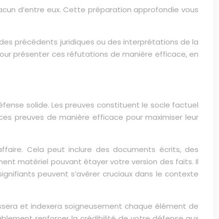
hacun d’entre eux. Cette préparation approfondie vous
des précédents juridiques ou des interprétations de la
ur présenter ces réfutations de manière efficace, en
ense solide. Les preuves constituent le socle factuel
r ces preuves de manière efficace pour maximiser leur
ffaire. Cela peut inclure des documents écrits, des
nt matériel pouvant étayer votre version des faits. Il
nifiants peuvent s’avérer cruciaux dans le contexte
 classera et indexera soigneusement chaque élément de
rablement renforcer la crédibilité de votre défense aux