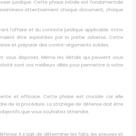
sier juridique. Cette phase initiale est fondamentale
cat examinera attentivement chaque document, chaque
t l’affaire et du contexte juridique applicable. Votre
rraient être exploitées par la partie adverse. Cette
dverse et préparer des contre-arguments solides.
ont vous disposez. Même les détails qui peuvent vous
ivité sont vos meilleurs alliés pour permettre à votre
ente et efficace. Cette phase est cruciale car elle
dre de la procédure. La stratégie de défense doit être
x objectifs que vous souhaitez atteindre.
fense. Il s’agit de déterminer les faits, les preuves et