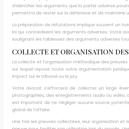
d’identifier les arguments que la partie adverse pou
permettra de rester sur la défensive et de maintenir u
La préparation de réfutations implique souvent un tra
loi qui contredisent les arguments adverses. Votre 
soulignant les faiblesses des arguments adverses tout
COLLECTE ET ORGANISATION DES
La collecte et l’organisation méthodique des preuves
sur lequel repose toute votre argumentation juridiqu
impact sur le tribunal ou le jury.
Votre avocat s’efforcera de collecter un large éve
photographies, des enregistrements audio ou vidéo, de
est important de ne négliger aucune source potenti
global de l’affaire.
Une fois les preuves collectées, leur organisation e
preuve pour faciliter son utilisation lors du procès. 