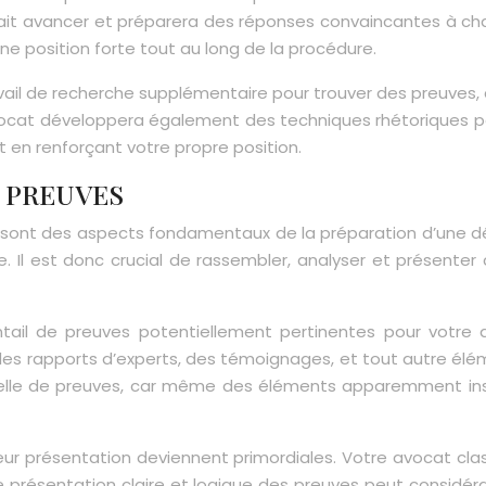
rrait avancer et préparera des réponses convaincantes à c
ne position forte tout au long de la procédure.
vail de recherche supplémentaire pour trouver des preuves, 
avocat développera également des techniques rhétoriques po
 en renforçant votre propre position.
 PREUVES
 sont des aspects fondamentaux de la préparation d’une déf
e. Il est donc crucial de rassembler, analyser et présente
ntail de preuves potentiellement pertinentes pour votre a
s rapports d’experts, des témoignages, et tout autre éléme
elle de preuves, car même des éléments apparemment insig
t leur présentation deviennent primordiales. Votre avocat
Une présentation claire et logique des preuves peut considé