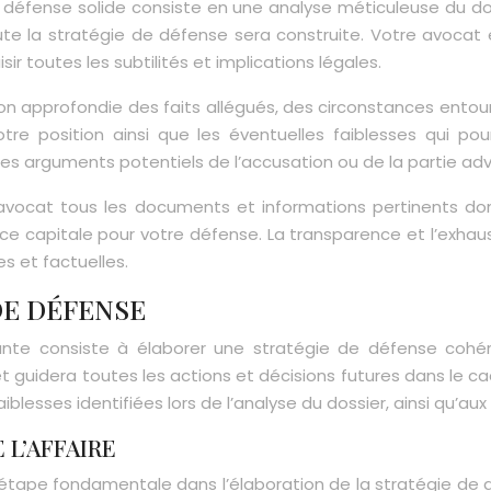
 défense solide consiste en une analyse méticuleuse du dos
toute la stratégie de défense sera construite. Votre avo
 toutes les subtilités et implications légales.
n approfondie des faits allégués, des circonstances entouran
otre position ainsi que les éventuelles faiblesses qui pou
les arguments potentiels de l’accusation ou de la partie a
re avocat tous les documents et informations pertinents d
ce capitale pour votre défense. La transparence et l’exhaust
s et factuelles.
DE DÉFENSE
ivante consiste à élaborer une stratégie de défense cohér
t guidera toutes les actions et décisions futures dans le ca
iblesses identifiées lors de l’analyse du dossier, ainsi qu’au
 L’AFFAIRE
 étape fondamentale dans l’élaboration de la stratégie de dé