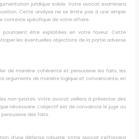
rgumentation juridique solide. Votre avocat examinera
position. Cette analyse ne se limite pas à une simple
le contexte spécifique de votre affaire.
i pourraient être exploitées en votre faveur. Cette
ciper les éventuelles objections de la partie adverse
uler de manière cohérente et persuasive les faits, les
r vos arguments de manière logique et convaincante, en
es non-juristes. Votre avocat veillera à présenter des
e nécessaire. L’objectif est de convaincre le juge ou
 persuasive des faits.
tion d’une défense robuste. Votre avocat s’efforcera