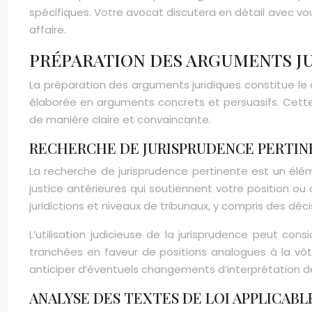
spécifiques. Votre avocat discutera en détail avec vou
affaire.
PRÉPARATION DES ARGUMENTS J
La préparation des arguments juridiques constitue le
élaborée en arguments concrets et persuasifs. Cett
de manière claire et convaincante.
RECHERCHE DE JURISPRUDENCE PERTIN
La recherche de jurisprudence pertinente est un élém
justice antérieures qui soutiennent votre position ou 
juridictions et niveaux de tribunaux, y compris des déc
L’utilisation judicieuse de la jurisprudence peut co
tranchées en faveur de positions analogues à la vô
anticiper d’éventuels changements d’interprétation de l
ANALYSE DES TEXTES DE LOI APPLICABL