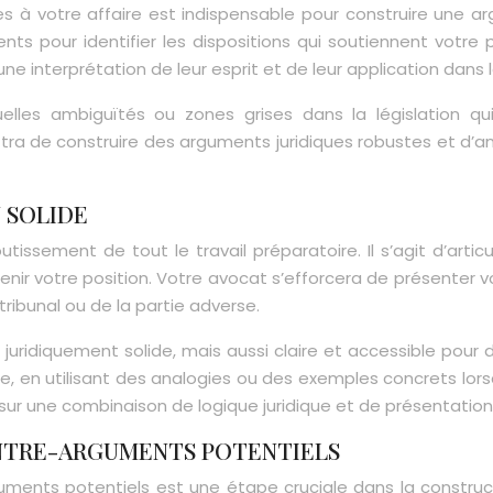
s à votre affaire est indispensable pour construire une a
nts pour identifier les dispositions qui soutiennent votre 
ne interprétation de leur esprit et de leur application dans 
elles ambiguïtés ou zones grises dans la législation qu
a de construire des arguments juridiques robustes et d’anti
 SOLIDE
tissement de tout le travail préparatoire. Il s’agit d’artic
outenir votre position. Votre avocat s’efforcera de présente
tribunal ou de la partie adverse.
ridiquement solide, mais aussi claire et accessible pour d
n utilisant des analogies ou des exemples concrets lorsqu
 sur une combinaison de logique juridique et de présentation
ONTRE-ARGUMENTS POTENTIELS
guments potentiels est une étape cruciale dans la construc