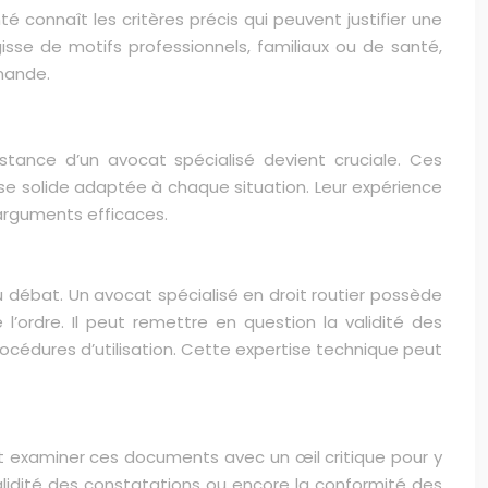
é connaît les critères précis qui peuvent justifier une
sse de motifs professionnels, familiaux ou de santé,
mande.
istance d’un avocat spécialisé devient cruciale. Ces
se solide adaptée à chaque situation. Leur expérience
-arguments efficaces.
du débat. Un avocat spécialisé en droit routier possède
l’ordre. Il peut remettre en question la validité des
cédures d’utilisation. Cette expertise technique peut
nt examiner ces documents avec un œil critique pour y
validité des constatations ou encore la conformité des