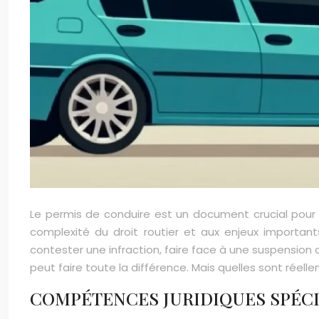
Le permis de conduire est un document crucial pour 
complexité du droit routier et aux enjeux important
contester une infraction, faire face à une suspension a
peut faire toute la différence. Mais quelles sont ré
COMPÉTENCES JURIDIQUES SPÉCI