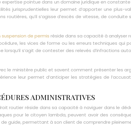
ne expertise pointue dans un domaine juridique en constant
lités jurisprudentielles leur permet d’apporter une plus-val
ons routières, qu’il s’agisse d’excès de vitesse, de conduite
n suspension de permis
réside dans sa capacité à analyser 
a procédure, les vices de forme ou les erreurs techniques qui
e lorsqu’il s’agit de contester des relevés d’infractions au
ec le ministère public et savent comment présenter les arg
ience leur permet d’anticiper les stratégies de l’accusa
CÉDURES ADMINISTRATIVES
roit routier réside dans sa capacité à naviguer dans le dé
aques pour le citoyen lambda, peuvent avoir des conséque
t de guide, permettant à son client de comprendre pleinement 