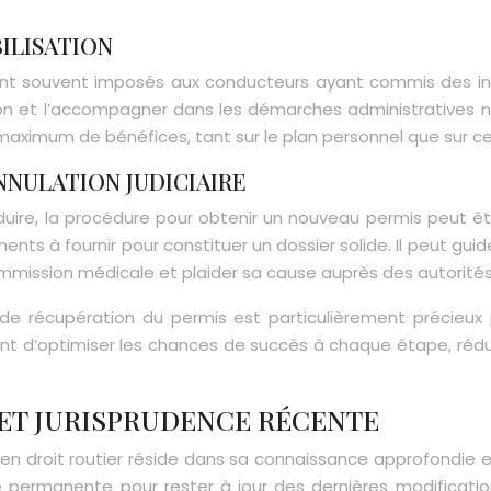
BILISATION
 sont souvent imposés aux conducteurs ayant commis des in
ation et l’accompagner dans les démarches administratives né
 maximum de bénéfices, tant sur le plan personnel que sur cel
NULATION JUDICIAIRE
onduire, la procédure pour obtenir un nouveau permis peut 
ts à fournir pour constituer un dossier solide. Il peut guide
ommission médicale et plaider sa cause auprès des autorité
écupération du permis est particulièrement précieux pou
t d’optimiser les chances de succès à chaque étape, réduis
 ET JURISPRUDENCE RÉCENTE
 en droit routier réside dans sa connaissance approfondie e
que permanente pour rester à jour des dernières modificati