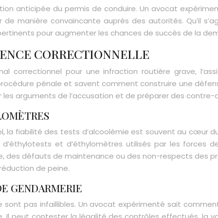
tution anticipée du permis de conduire. Un avocat expériment
de manière convaincante auprès des autorités. Qu’il s’agi
s pertinents pour augmenter les chances de succès de la de
DIENCE CORRECTIONNELLE
l correctionnel pour une infraction routière grave, l’ass
 la procédure pénale et savent comment construire une défen
er les arguments de l’accusation et de préparer des contre
YLOMÈTRES
ol, la fiabilité des tests d’alcoolémie est souvent au cœur 
éthylotests et d’éthylomètres utilisés par les forces de 
age, des défauts de maintenance ou des non-respects des pro
réduction de peine.
DE GENDARMERIE
 ne sont pas infaillibles. Un avocat expérimenté sait comme
 Il peut contester la légalité des contrôles effectués, la 