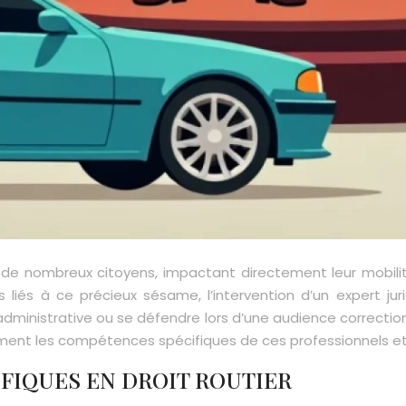
de nombreux citoyens, impactant directement leur mobilité
s liés à ce précieux sésame, l’intervention d’un expert ju
dministrative ou se défendre lors d’une audience correctionn
ellement les compétences spécifiques de ces professionnels
FIQUES EN DROIT ROUTIER