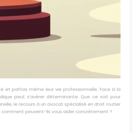
 et parfois même leur vie professionnelle. Face à la
ridique peut s’avérer déterminante. Que ce soit pour
elle, le recours à un avocat spécialisé en droit routier
 et comment peuvent-ils vous aider concrètement ?